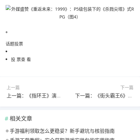
。
话题投票
投 票查 看
上一篇
下一篇
上一篇：《指环王》演员重聚杂志封面 重现护戒小队经典阵容
下一篇：《街头霸王6》新角色“阿里克斯”先导宣传片：猛男摔跤手回归！
相关文章
手游福利领取怎么更稳妥？新手避坑与核验指南