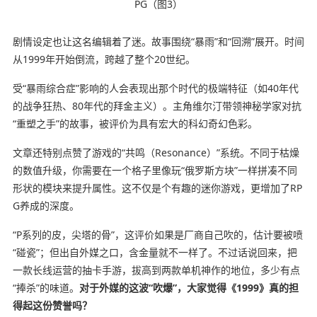
剧情设定也让这名编辑着了迷。故事围绕“暴雨”和“回溯”展开。时间
从1999年开始倒流，跨越了整个20世纪。
受“暴雨综合症”影响的人会表现出那个时代的极端特征（如40年代
的战争狂热、80年代的拜金主义）。主角维尔汀带领神秘学家对抗
“重塑之手”的故事，被评价为具有宏大的科幻奇幻色彩。
文章还特别点赞了游戏的“共鸣（Resonance）”系统。不同于枯燥
的数值升级，你需要在一个格子里像玩“俄罗斯方块”一样拼凑不同
形状的模块来提升属性。这不仅是个有趣的迷你游戏，更增加了RP
G养成的深度。
“P系列的皮，尖塔的骨”，这评价如果是厂商自己吹的，估计要被喷
“碰瓷”；但出自外媒之口，含金量就不一样了。不过话说回来，把
一款长线运营的抽卡手游，拔高到两款单机神作的地位，多少有点
“捧杀”的味道。
对于外媒的这波“吹爆”，大家觉得《1999》真的担
得起这份赞誉吗？