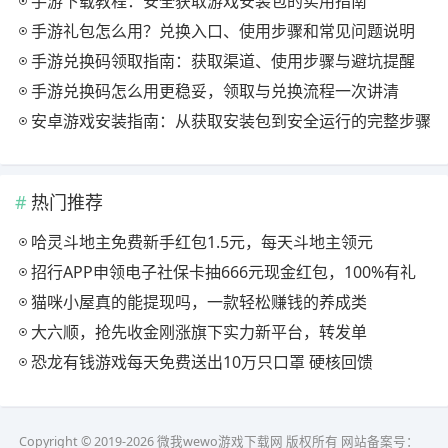
手游下载教程：安全获取游戏安装包的实用指南
手游礼包怎么用？兑换入口、使用步骤和常见问题说明
手游兑换码领取指南：获取渠道、使用步骤与避坑提醒
手游兑换码怎么用更稳妥，领取与兑换流程一次讲清
安卓游戏安装指南：从获取安装包到安全运行的完整步骤
热门推荐
哈灵斗地主免费新手红包1.5元，每天斗地主领元
招行APP申领电子社保卡抽666元现金红包，100%有礼
猫咪小屋真的能提现吗，一款轻松赚钱的养成类
大六顺，抢先收金刚涨旗下实力新平台，转发单
恐龙有钱游戏每天免费送出10万只口罩 硬核回馈
Copyright © 2019-2026 微我wewo游戏下载网 版权所有 网站备案号：