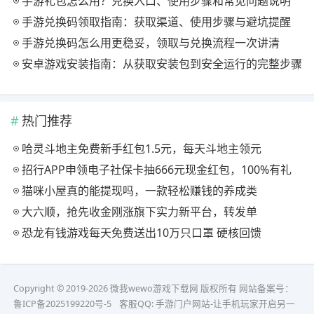
手游礼包怎么用？兑换入口、使用步骤和常见问题说明
手游兑换码领取指南：获取渠道、使用步骤与避坑提醒
手游兑换码怎么用更稳妥，领取与兑换流程一次讲清
安卓游戏安装指南：从获取安装包到安全运行的完整步骤
热门推荐
哈灵斗地主免费新手红包1.5元，每天斗地主领元
招行APP申领电子社保卡抽666元现金红包，100%有礼
猫咪小屋真的能提现吗，一款轻松赚钱的养成类
大六顺，抢先收金刚涨旗下实力新平台，转发单
恐龙有钱游戏每天免费送出10万只口罩 硬核回馈
Copyright © 2019-2026 微我wewo游戏下载网 版权所有 网站备案号：
鲁ICP备2025199220号-5
客服QQ:
手游门户网站-让手机玩家开启另一