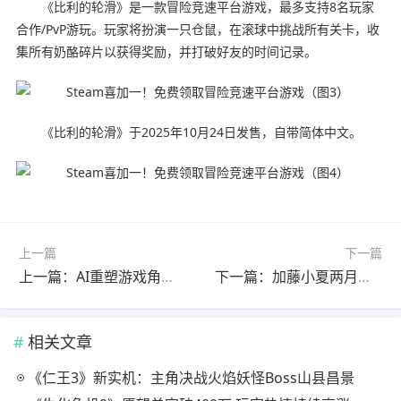
《比利的轮滑》是一款冒险竞速平台游戏，最多支持8名玩家
合作/PvP游玩。玩家将扮演一只仓鼠，在滚球中挑战所有关卡，收
集所有奶酪碎片以获得奖励，并打破好友的时间记录。
《比利的轮滑》于2025年10月24日发售，自带简体中文。
上一篇
下一篇
上一篇：AI重塑游戏角色颜值 哈莉奎茵变身性感美女
下一篇：加藤小夏两月坚持标准难度通关《寂静岭f》
相关文章
《仁王3》新实机：主角决战火焰妖怪Boss山县昌景