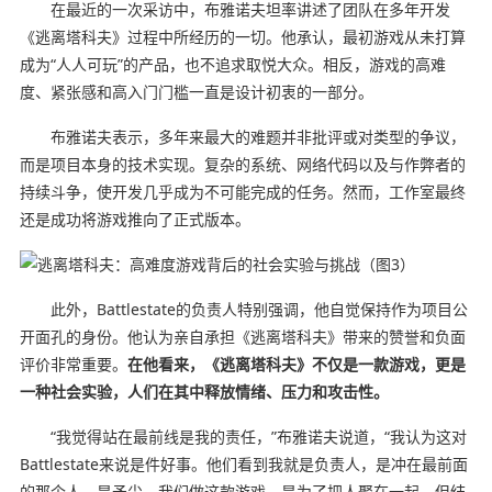
在最近的一次采访中，布雅诺夫坦率讲述了团队在多年开发
《逃离塔科夫》过程中所经历的一切。他承认，最初游戏从未打算
成为“人人可玩”的产品，也不追求取悦大众。相反，游戏的高难
度、紧张感和高入门门槛一直是设计初衷的一部分。
布雅诺夫表示，多年来最大的难题并非批评或对类型的争议，
而是项目本身的技术实现。复杂的系统、网络代码以及与作弊者的
持续斗争，使开发几乎成为不可能完成的任务。然而，工作室最终
还是成功将游戏推向了正式版本。
此外，Battlestate的负责人特别强调，他自觉保持作为项目公
开面孔的身份。他认为亲自承担《逃离塔科夫》带来的赞誉和负面
评价非常重要。
在他看来，《逃离塔科夫》不仅是一款游戏，更是
一种社会实验，人们在其中释放情绪、压力和攻击性。
“我觉得站在最前线是我的责任，”布雅诺夫说道，“我认为这对
Battlestate来说是件好事。他们看到我就是负责人，是冲在最前面
的那个人，是矛尖。我们做这款游戏，是为了把人聚在一起，但结