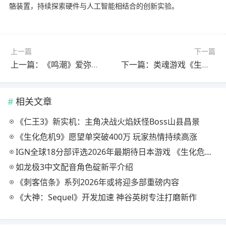
骼装置，持续探索硬件与人工智能相结合的创新实验。
上一篇
下一篇
上一篇：《鸣潮》爱弥斯公布！可变身为机兵形态
下一篇：类魂游戏《生命之息》1月23日发售 试玩已上线
相关文章
《仁王3》新实机：主角决战火焰妖怪Boss山县昌景
《生化危机9》愿望单突破400万 玩家热情持续高涨
IGN全球18分部评选2026年最期待日本游戏 《生化危机9》登顶
如龙极3中文配音角色碇新平介绍
《刺客信条》系列2026年或将迎多部重磅内容
《大神：Sequel》开发加速 神谷英树专注打磨新作