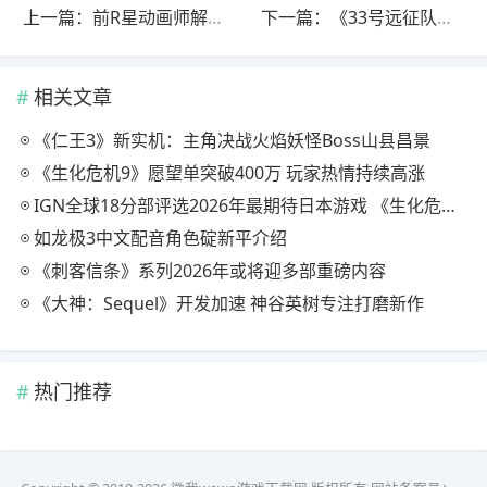
上一篇：前R星动画师解释为何《GTA6》女主的臀部抖动如此真实
下一篇：《33号远征队》团队谈新作开发：继续遵循直觉
相关文章
《仁王3》新实机：主角决战火焰妖怪Boss山县昌景
《生化危机9》愿望单突破400万 玩家热情持续高涨
IGN全球18分部评选2026年最期待日本游戏 《生化危机9》登顶
如龙极3中文配音角色碇新平介绍
《刺客信条》系列2026年或将迎多部重磅内容
《大神：Sequel》开发加速 神谷英树专注打磨新作
热门推荐