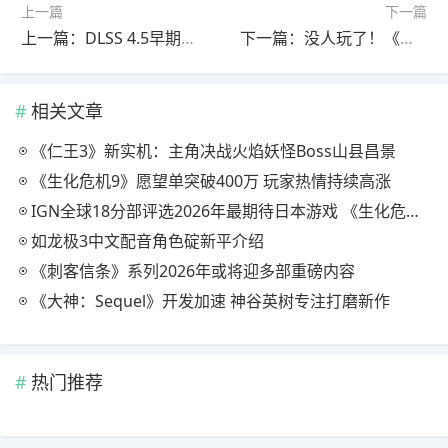
上一篇
下一篇
上一篇：DLSS 4.5早期评测 动态多帧生成技术真正管用了
下一篇：没人玩了！《战地6》Steam在线玩家数首次跌破10万
相关文章
《仁王3》新实机：主角决战火焰妖怪Boss山县昌景
《生化危机9》愿望单突破400万 玩家热情持续高涨
IGN全球18分部评选2026年最期待日本游戏 《生化危机9》登顶
如龙极3中文配音角色碇新平介绍
《刺客信条》系列2026年或将迎多部重磅内容
《大神：Sequel》开发加速 神谷英树专注打磨新作
热门推荐