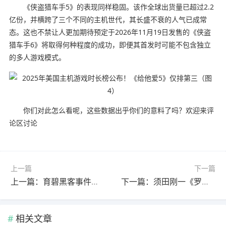
《侠盗猎车手5》的表现同样稳固。该作全球出货量已超过2.2
亿份，并横跨了三个不同的主机世代，其长盛不衰的人气已成常
态。这也不禁让人更加期待预定于2026年11月19日发售的《侠盗
猎车手6》将取得何种程度的成功，即便其首发时可能不包含独立
的多人游戏模式。
你们对此怎么看呢，这些数据出乎你们的意料了吗？欢迎来评
论区讨论
上一篇
下一篇
上一篇：育碧黑客事件新进展！内部人士称数据泄露传闻被夸大
下一篇：须田刚一《罗密欧是个绝命侠》发布全新开场预告
相关文章