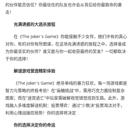
的伙伴能否信任？你最信任的队友也许会从背后给你最致命的袭
击！
充满诱惑的大逃杀旅程
在《The Joker's Game》你能接触不少女伴，她们中有的真心
对你，有的对你有所图谋，在这场充满诱惑的旅程之中，选择谁成
为你最坚实的伙伴？谁又能与你一起收获最终的奖金？一切都取决
于你的选择！
解谜游戏营造精彩体验
《The Joker's Game》绝非单纯的暴力狂欢，每一场游戏都是
智力与策略的终极考验！在“画糖挑战”中，需用巧克力酱绘制复杂
图案；而在“迷宫逃亡”中玩家需破解视觉错觉找到生路。此外，游
戏融入多维度解谜机制：投票博弈：通过“少数决”投票淘汰对手，
利用心理战操控局势！你的选择将决定
你的选择决定你的命运