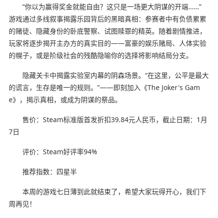
“你以为赢得奖金就能自由？这只是一场更大阴谋的开端……”
游戏通过多线叙事揭露乐园背后的黑暗真相：参赛者中有负债累累
的赌徒、隐藏身份的卧底警察、试图赎罪的精英。随着剧情推进，
玩家将逐步揭开主办方的真实目的——富豪的娱乐赌局、人体实验
的幌子，或是阶级社会的残酷隐喻你的选择将影响结局分支。
隐藏关卡中揭露实验室内幕的阴森场景。“在这里，公平是最大
的谎言，生存是唯一的规则。”——即刻加入《The Joker's Gam
e》，揭示真相，或成为阴谋的祭品。
售价：Steam标准版首发折扣39.84元人民币，截止日期：1月
7日
评价：Steam好评率94%
推荐指数：四星半
本周的游戏七日薄到此就结束了，希望大家玩得开心，我们下
周再见！