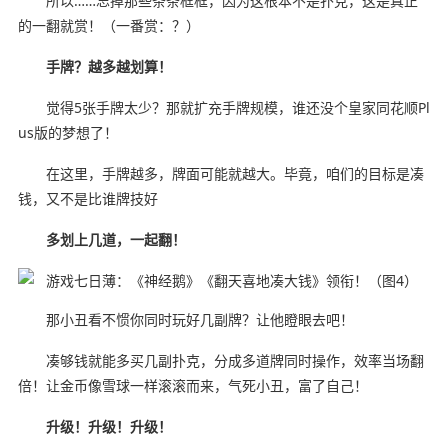
所以……忘掉那些条条框框，因为这根本不是扑克，这是真正
的一翻就赏！（一番赏：？）
手牌？越多越划算！
觉得5张手牌太少？那就扩充手牌规模，谁还没个皇家同花顺Pl
us版的梦想了！
在这里，手牌越多，牌面可能就越大。毕竟，咱们的目标是凑
钱，又不是比谁牌技好
多划上几道，一起翻！
那小丑看不惯你同时玩好几副牌？让他瞪眼去吧！
凑够钱就能多买几副扑克，分成多道牌同时操作，效率当场翻
倍！让金币像雪球一样滚滚而来，气死小丑，富了自己！
升级！升级！升级！