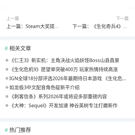
上一篇
下一篇
上一篇：Steam大奖提名，版本“亲临噩梦”上线，《消逝的光芒：困兽》迎来入坑最佳时机
下一篇：《生化奇兵4》大量细节与设计图曝光 前作元素或将回归
相关文章
《仁王3》新实机：主角决战火焰妖怪Boss山县昌景
《生化危机9》愿望单突破400万 玩家热情持续高涨
IGN全球18分部评选2026年最期待日本游戏 《生化危机9》登顶
如龙极3中文配音角色碇新平介绍
《刺客信条》系列2026年或将迎多部重磅内容
《大神：Sequel》开发加速 神谷英树专注打磨新作
热门推荐