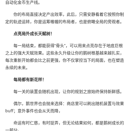
自动化金币生产线。
你的布局直接决定产出效率，此后，只需安静看着它按照你制
定的轨迹运转，你是运筹帷幄的布局者，也是俯瞰全局的旁观者。
点亮局外成长天赋树！
每一局结束，都能获得“骨头”，可以用来点亮存在于地底巨根
之上的强大天赋效果。这些永久升级让你的鹅树根基越来越扎实，
每次重新开始都会比之前更强，你不仅掌控当下的局面，也在塑造
永续的未来。
每局都有新花样！
每一关的装置会随机出现，让你的规划之旅始终保持新鲜感。
偶尔，鹅世界也会抛来选择：商店里可以刷出随机装置与效果
buff；意外事件也会从天而降，
命运有时仁慈，有时捉弄，但无论结果如何，都是鹅树成长的
一部分。