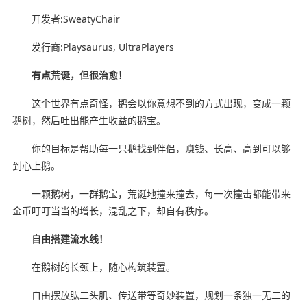
开发者:SweatyChair
发行商:Playsaurus, UltraPlayers
有点荒诞，但很治愈！
这个世界有点奇怪，鹅会以你意想不到的方式出现，变成一颗
鹅树，然后吐出能产生收益的鹅宝。
你的目标是帮助每一只鹅找到伴侣，赚钱、长高、高到可以够
到心上鹅。
一颗鹅树，一群鹅宝，荒诞地撞来撞去，每一次撞击都能带来
金币叮叮当当的增长，混乱之下，却自有秩序。
自由搭建流水线！
在鹅树的长颈上，随心构筑装置。
自由摆放肱二头肌、传送带等奇妙装置，规划一条独一无二的