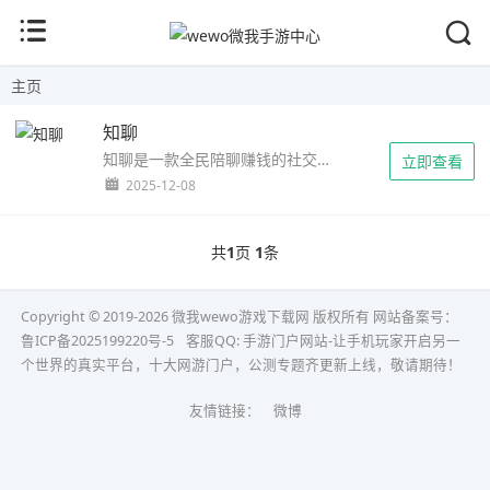
主页
知聊
知聊是一款全民陪聊赚钱的社交应用，通过视频、语音或短信为他人提供聊天服务即可按分钟收费，1分钟约赚2元（150聊币）。本文详解从下载登陆送100聊币、完成新手任务到设置话题价格、吸引客户及50元起提现的全流程实操攻略。...
立即查看
2025-12-08
共
1
页
1
条
Copyright © 2019-2026 微我wewo游戏下载网 版权所有 网站备案号：
鲁ICP备2025199220号-5
客服QQ:
手游门户网站-让手机玩家开启另一
个世界的真实平台，十大网游门户，公测专题齐更新上线，敬请期待！
友情链接：
微博