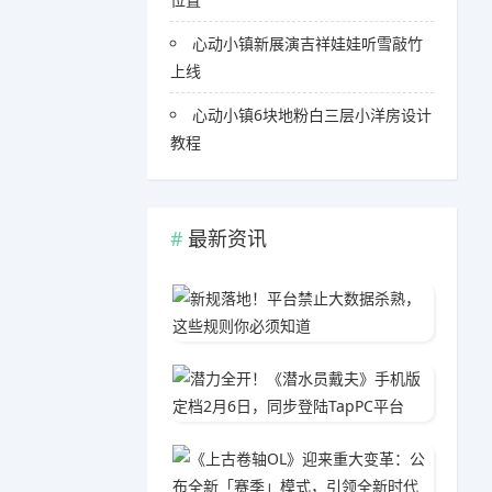
心动小镇新展演吉祥娃娃听雪敲竹
上线
心动小镇6块地粉白三层小洋房设计
教程
最新资讯
新规落
06-0
潜力全开
03-1
《上古
05-1