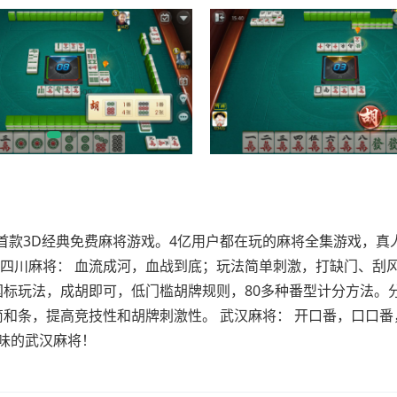
首款3D经典免费麻将游戏。4亿用户都在玩的麻将全集游戏，真
 四川麻将： 血流成河，血战到底；玩法简单刺激，打缺门、刮
国标玩法，成胡即可，低门槛胡牌规则，80多种番型计分方法。
筒和条，提高竞技性和胡牌刺激性。 武汉麻将： 开口番，口口番
味的武汉麻将！