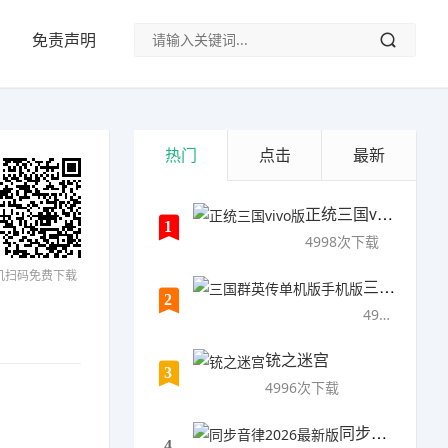
免责声明
热门
点击
最新
正统三国vivo版
1
4998次下载
机扫码免费下载
三国群英传单机版手机版
2
4997次下载
铳之迷宫
3
4996次下载
同步音律2026最新版
4