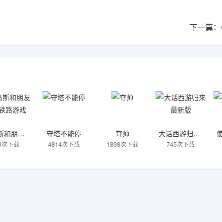
下一篇：
托马斯和朋友魔幻铁路游戏
守塔不能停
夺帅
大话西游归来最新版
08次下载
4814次下载
1898次下载
745次下载