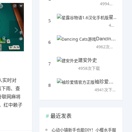
4994次下载
星露谷物语1.6汉化手机版
5
4993次下载
Dancing Cats游戏
6
4962次下载
建安外史
7
4958次下载
人实时对
袖珍爱情官方正版
8
风下雨、查
4941次下载
分联网麻将
，红中赖子
最近发表
心动小镇新手也能DIY！小樱水手服