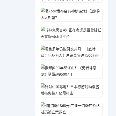
曝Xbo
04-2
《神鬼寓
02-0
发售多年
04-1
撑起JR
01-2
针对中
02-1
4道海鲜
04-1