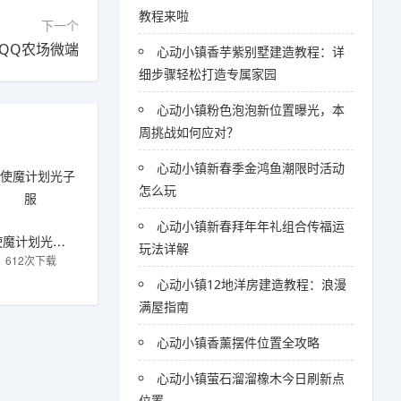
教程来啦
下一个
QQ农场微端
心动小镇香芋紫别墅建造教程：详
细步骤轻松打造专属家园
心动小镇粉色泡泡新位置曝光，本
周挑战如何应对？
心动小镇新春季金鸿鱼潮限时活动
怎么玩
心动小镇新春拜年年礼组合传福运
使魔计划光子服
玩法详解
612次下载
心动小镇12地洋房建造教程：浪漫
满屋指南
心动小镇香薰摆件位置全攻略
心动小镇萤石溜溜橡木今日刷新点
位置