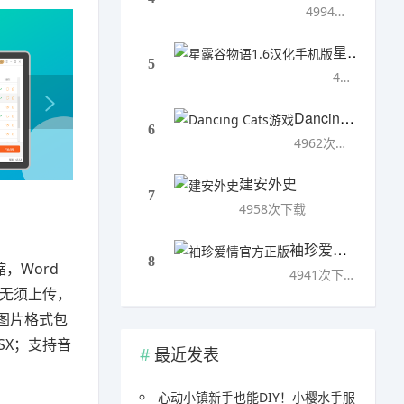
4994次下载
星露谷物语1.6汉化手机版
5
4993次下载
Dancing Cats游戏
6
4962次下载
建安外史
7
4958次下载
袖珍爱情官方正版
8
，Word
4941次下载
，无须上传，
持图片格式包
LSX；支持音
最近发表
心动小镇新手也能DIY！小樱水手服