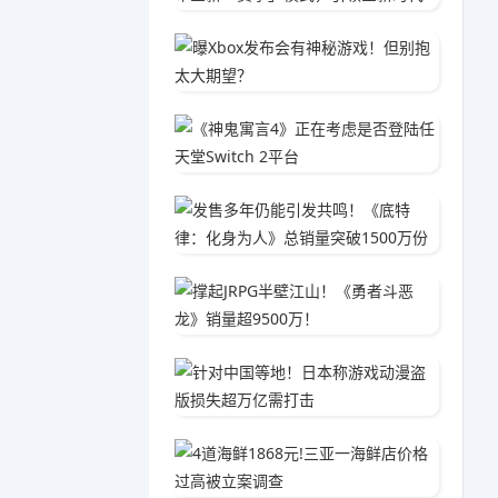
曝Xbo
04-2
《神鬼寓
02-0
发售多年
04-1
撑起JR
01-2
针对中
02-1
4道海鲜
04-1