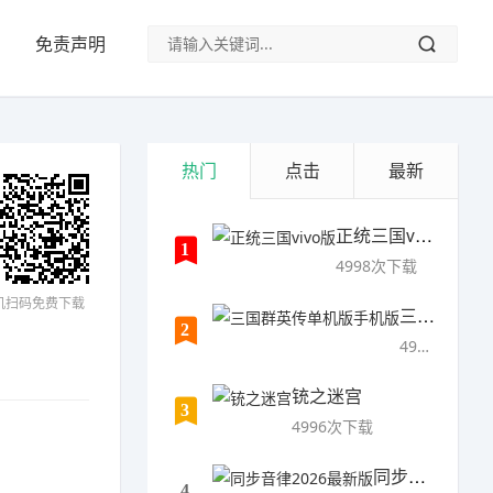
免责声明
热门
点击
最新
正统三国vivo版
1
4998次下载
机扫码免费下载
三国群英传单机版手机版
2
4997次下载
铳之迷宫
3
4996次下载
同步音律2026最新版
4