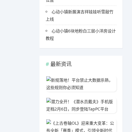
心动小镇新展演吉祥娃娃听雪敲竹
上线
心动小镇6块地粉白三层小洋房设计
教程
最新资讯
新规落
06-0
潜力全开
03-1
《上古
05-1