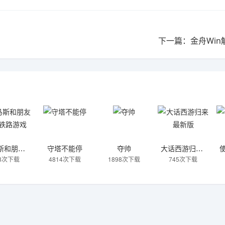
下一篇：金舟Win
托马斯和朋友魔幻铁路游戏
守塔不能停
夺帅
大话西游归来最新版
08次下载
4814次下载
1898次下载
745次下载