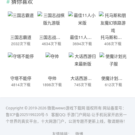
猜你喜欢
三国志霸道
三国志战棋版九游版
最佳11人小米版
托马斯和朋友魔幻铁路游戏
2032次下载
4634次下载
3694次下载
408次下载
守塔不能停
夺帅
大话西游归来最新版
使魔计划光子服
4814次下载
1898次下载
745次下载
612次下载
Copyright © 2019-2026 微我wewo游戏下载网 版权所有 网站备案号：
鲁ICP备2025199220号-5
客服QQ:
手游门户网站-让手机玩家开启另一
个世界的真实平台，十大网游门户，公测专题齐更新上线，敬请期待！
友情链接：
微博