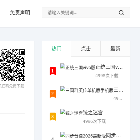
免责声明
热门
点击
最新
正统三国vivo版
1
4998次下载
机扫码免费下载
三国群英传单机版手机版
2
4997次下载
铳之迷宫
3
4996次下载
同步音律2026最新版
4