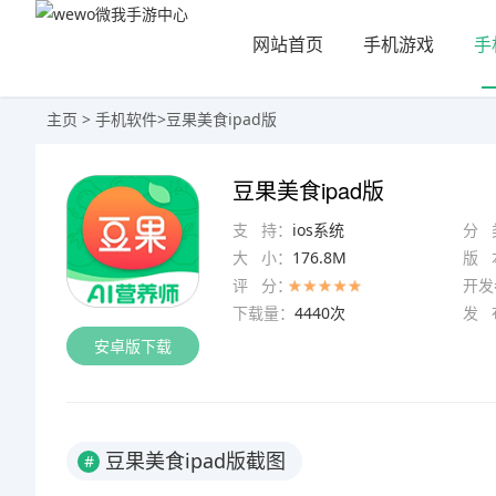
网站首页
手机游戏
手
主页
>
手机软件
>
豆果美食ipad版
豆果美食ipad版
支 持：
ios系统
分 
大 小：
176.8M
版 
评 分：
开发
下载量：
4440次
发 
安卓版下载
豆果美食ipad版截图
#