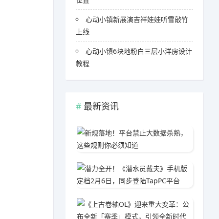
心动小镇新展演吉祥娃娃听雪敲竹
上线
心动小镇6块地粉白三层小洋房设计
教程
最新资讯
新规落
06-0
潜力全开
03-1
《上古
05-1