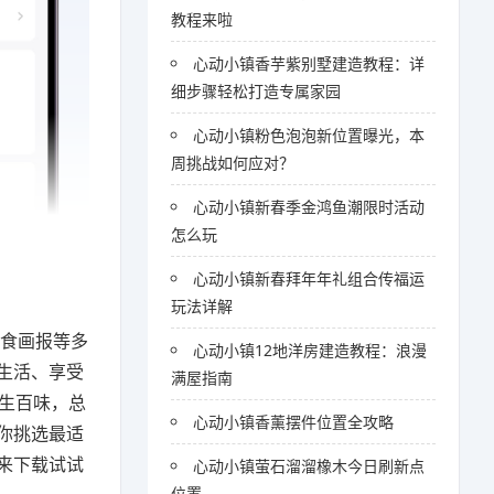
教程来啦
心动小镇香芋紫别墅建造教程：详
细步骤轻松打造专属家园
心动小镇粉色泡泡新位置曝光，本
周挑战如何应对？
心动小镇新春季金鸿鱼潮限时活动
怎么玩
心动小镇新春拜年年礼组合传福运
玩法详解
美食画报等多
心动小镇12地洋房建造教程：浪漫
生活、享受
满屋指南
生百味，总
心动小镇香薰摆件位置全攻略
你挑选最适
来下载试试
心动小镇萤石溜溜橡木今日刷新点
位置