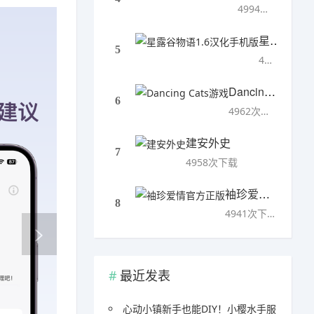
4994次下载
星露谷物语1.6汉化手机版
5
4993次下载
Dancing Cats游戏
6
4962次下载
建安外史
7
4958次下载
袖珍爱情官方正版
8
4941次下载
最近发表
心动小镇新手也能DIY！小樱水手服