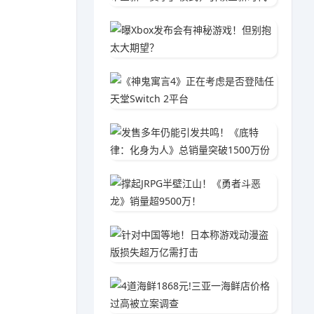
曝Xbo
04-2
《神鬼寓
02-0
发售多年
04-1
撑起JR
01-2
针对中
02-1
4道海鲜
04-1