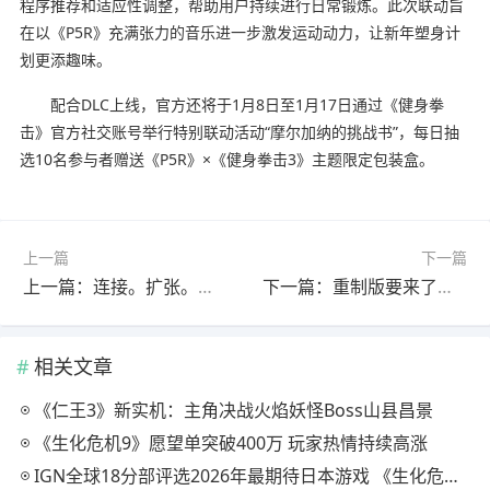
程序推荐和适应性调整，帮助用户持续进行日常锻炼。此次联动旨
在以《P5R》充满张力的音乐进一步激发运动动力，让新年塑身计
划更添趣味。
配合DLC上线，官方还将于1月8日至1月17日通过《健身拳
击》官方社交账号举行特别联动活动“摩尔加纳的挑战书”，每日抽
选10名参与者赠送《P5R》×《健身拳击3》主题限定包装盒。
上一篇
下一篇
上一篇：连接。扩张。吞噬。策略探索卡牌游戏《腐根之里》定档1月28日
下一篇：重制版要来了？ 《辐射》剧集开启神秘倒计时
相关文章
《仁王3》新实机：主角决战火焰妖怪Boss山县昌景
《生化危机9》愿望单突破400万 玩家热情持续高涨
IGN全球18分部评选2026年最期待日本游戏 《生化危机9》登顶