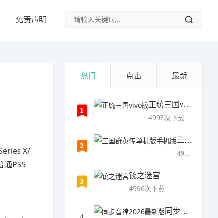
免责声明
热门
点击
最新
同
正统三国vivo版
1
4998次下载
三国群英传单机版手机版
2
ies X/
4997次下载
通PS5
铳之迷宫
3
4996次下载
同步音律2026最新版
4