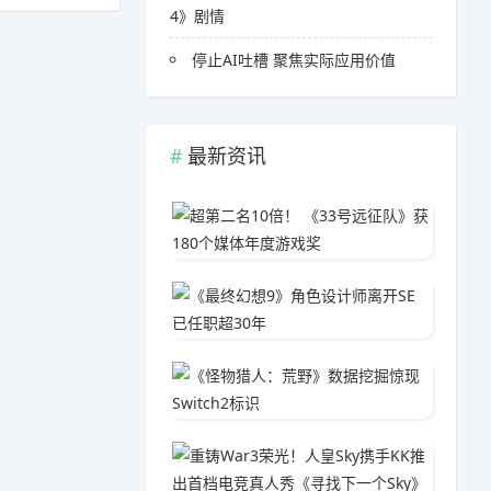
4》剧情
停止AI吐槽 聚焦实际应用价值
最新资讯
超第二名
04-1
《最终幻
05-3
《怪物猎
04-0
重铸Wa
04-2