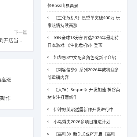
怪Boss山县昌景
《生化危机9》愿望单突破400万 玩
家热情持续高涨
下一篇
IGN全球18分部评选2026年最期待
下一篇：《云之国》搞钱指南：从野外打素材，到开店当首富！
日本游戏 《生化危机9》登顶
如龙极3中文配音角色碇新平介绍
《刺客信条》系列2026年或将迎多
部重磅内容
续高涨
《大神：Sequel》开发加速 神谷英
树专注打磨新作
磨新作
伊津野英昭透露新作开发进行中
小岛秀夫2026多项目推进计划
《巫师3》新DLC或将开启《巫师