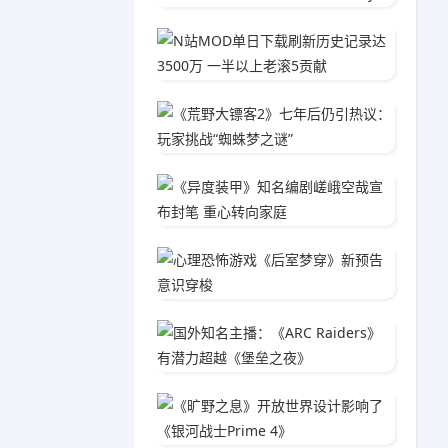
N站MO
05-2
《荒野大
05-1
《异度
04-1
心理恐
05-1
国外知名
05-0
《旷野之
04-3