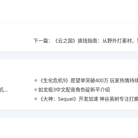
！
《生化危机9》愿望单突破400万 玩家热情持
登顶
如龙极3中文配音角色碇新平介绍
《大神：Sequel》开发加速 神谷英树专注打