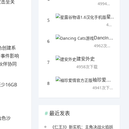
攻击至关
4994次下载
星露谷物语1.6汉化手机版
5
4993次下载
Dancing Cats游戏
6
4962次下载
色创建系
去事件影响
建安外史
7
伙伴协同
4958次下载
袖珍爱情官方正版
8
至少16GB
4941次下载
最近发表
血色沙
《仁王3》新实机：主角决战火焰妖