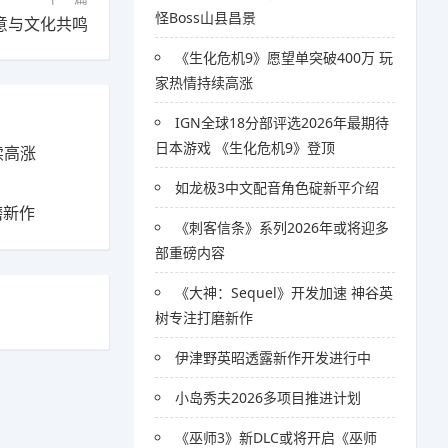
怪Boss山县昌景
意与文化共鸣
《生化危机9》愿望单突破400万 玩
家热情持续高涨
IGN全球18分部评选2026年最期待
日本游戏 《生化危机9》登顶
续高涨
如龙极3中文配音角色碇新平介绍
磨新作
《刺客信条》系列2026年或将迎多
部重磅内容
《大神：Sequel》开发加速 神谷英
树专注打磨新作
伊津野英昭透露新作开发进行中
小岛秀夫2026多项目推进计划
《巫师3》新DLC或将开启《巫师