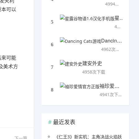
首发失利
4994次下载
原本可以
星露谷物语1.6汉化手机版
5
4993次下载
Dancing Cats游戏
6
4962次下载
后来可能
建安外史
及美术方
7
4958次下载
袖珍爱情官方正版
8
4941次下载
最近发表
《仁王3》新实机：主角决战火焰妖
下一篇