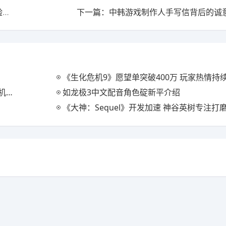
上一篇：《刺客信条：女巫》将回归线性玩法？传统体验重现
下一篇：中韩游戏制作人手写信背后的诚
《生化危机9》愿望单突破400万 玩家热情持
登顶
如龙极3中文配音角色碇新平介绍
《大神：Sequel》开发加速 神谷英树专注打