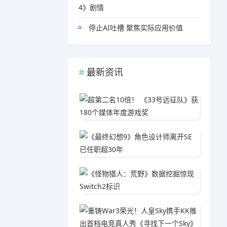
4》剧情
停止AI吐槽 聚焦实际应用价值
最新资讯
超第二名
04-1
《最终幻
05-3
《怪物猎
04-0
重铸Wa
04-2