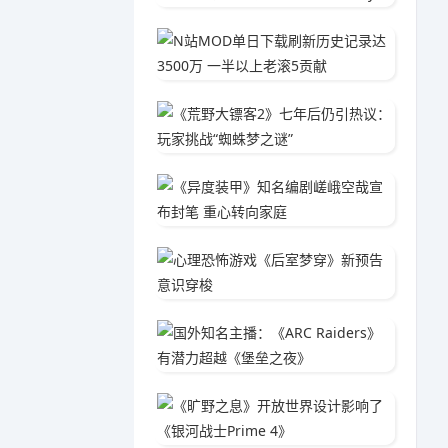
N站MO
05-2
《荒野大
05-1
《异度
04-1
心理恐
05-1
国外知名
05-0
《旷野之
04-3