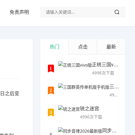
免责声明
热门
点击
最新
正统三国vivo版
1
4998次下载
三国群英传单机版手机版
2
2日之后变
4997次下载
铳之迷宫
3
4996次下载
同步音律2026最新版
4