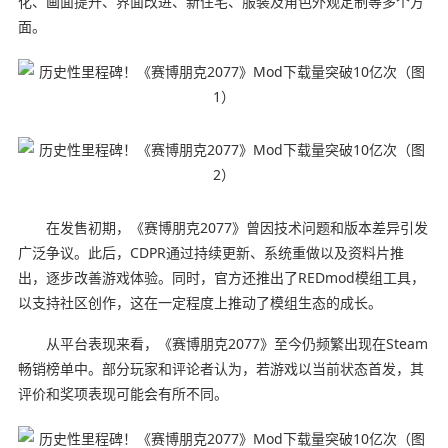
化、画面提升、界面改进、新住宅、服装及角色外观定制等多个方
面。
在发售初期，《赛博朋克2077》曾因技术问题和版本差异引发
广泛争议。此后，CDPR通过持续更新、系统重做以及资料片推
出，逐步改善游戏体验。同时，官方还推出了REDmod模组工具，
以支持社区创作，这在一定程度上推动了模组生态的成长。
从平台表现来看，《赛博朋克2077》至今仍频繁出现在Steam
畅销榜单中。部分玩家和评论者认为，若游戏以当前状态首发，其
评价和奖项表现可能会有所不同。