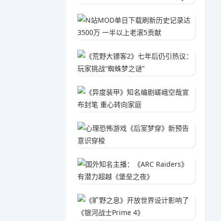
N站MO
05-2
《荒野大
05-1
《异度
04-1
心理恐
05-1
国外知名
05-0
《旷野之
04-3