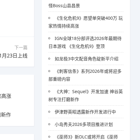
怪Boss山县昌景
《生化危机9》愿望单突破400万 玩
家热情持续高涨
IGN全球18分部评选2026年最期待
日本游戏 《生化危机9》登顶
下一篇
月23日上线
如龙极3中文配音角色碇新平介绍
《刺客信条》系列2026年或将迎多
部重磅内容
《大神：Sequel》开发加速 神谷英
续高涨
树专注打磨新作
伊津野英昭透露新作开发进行中
磨新作
小岛秀夫2026多项目推进计划
《巫师3》新DLC或将开启《巫师