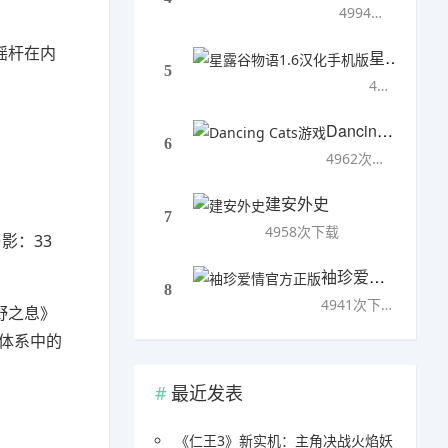
4994次下载
摇杆在内
星露谷物语1.6汉化手机版
5
4993次下载
Dancing Cats游戏
6
4962次下载
建安外史
7
4958次下载
影：33
袖珍爱情官方正版
8
4941次下载
野之息》
体系中的
最近发表
《仁王3》新实机：主角决战火焰妖