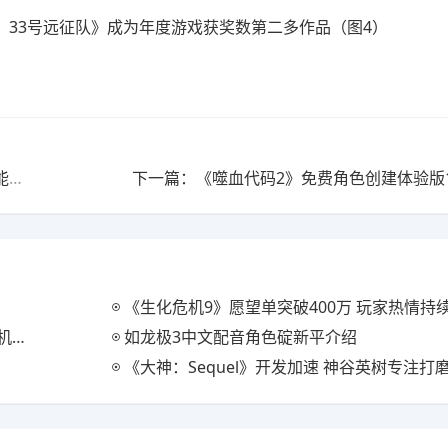
上一篇：玩是对的！ 研究证明适量游玩策略与射击游戏能延缓大脑衰老
下一篇：《噬血代码2》免费角色创建体验版1
《生化危机9》愿望单突破400万 玩家热情持
登顶
如龙极3中文配音角色碇新平介绍
《大神：Sequel》开发加速 神谷英树专注打