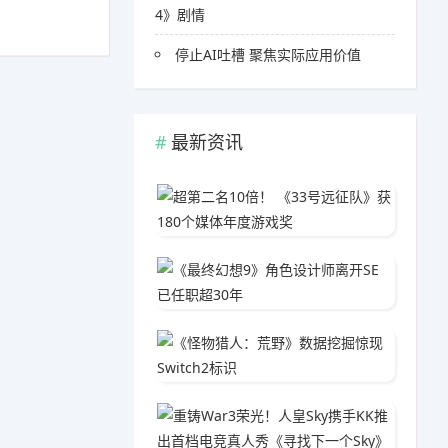
4》剧情
停止AI吐槽 聚焦实际应用价值
最新资讯
超第二名
04-1
《最终幻
05-3
《怪物猎
04-0
重铸Wa
04-2