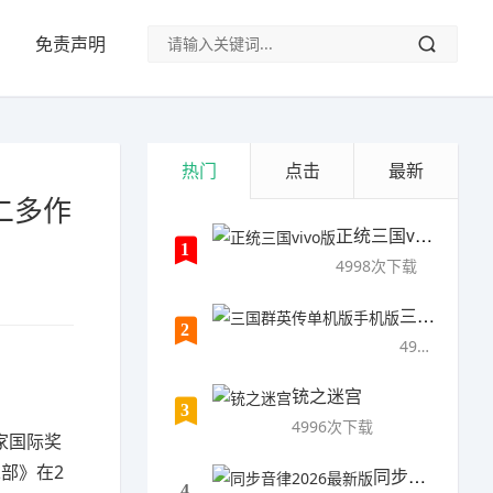
免责声明
热门
点击
最新
二多作
正统三国vivo版
1
4998次下载
三国群英传单机版手机版
2
4997次下载
铳之迷宫
3
4996次下载
家国际奖
部》在2
同步音律2026最新版
4