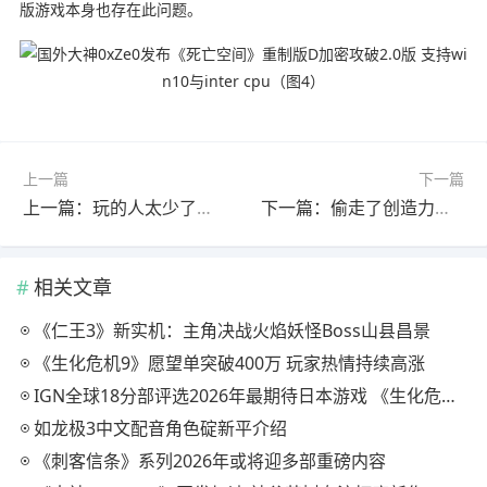
版游戏本身也存在此问题。
上一篇
下一篇
上一篇：玩的人太少了！ 《暗黑破坏神4》黑暗堡垒副本出bug数周竟无人发现
下一篇：偷走了创造力！ 《最终幻想7》爱丽丝英配演员控诉未经允许滥用AI
相关文章
《仁王3》新实机：主角决战火焰妖怪Boss山县昌景
《生化危机9》愿望单突破400万 玩家热情持续高涨
IGN全球18分部评选2026年最期待日本游戏 《生化危机9》登顶
如龙极3中文配音角色碇新平介绍
《刺客信条》系列2026年或将迎多部重磅内容