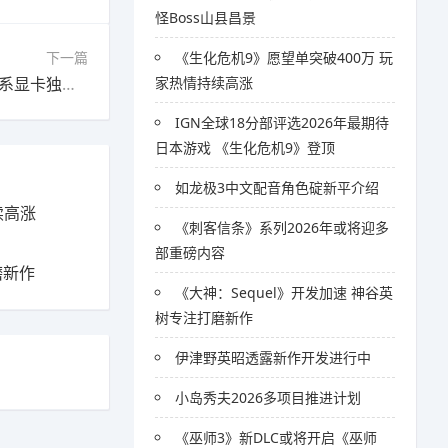
怪Boss山县昌景
下一篇
《生化危机9》愿望单突破400万 玩
下一篇：英伟达DLSS4.5官方介绍视频发布！ 50系显卡独占6倍帧生成
家热情持续高涨
IGN全球18分部评选2026年最期待
日本游戏 《生化危机9》登顶
如龙极3中文配音角色碇新平介绍
续高涨
《刺客信条》系列2026年或将迎多
部重磅内容
磨新作
《大神：Sequel》开发加速 神谷英
树专注打磨新作
伊津野英昭透露新作开发进行中
小岛秀夫2026多项目推进计划
《巫师3》新DLC或将开启《巫师