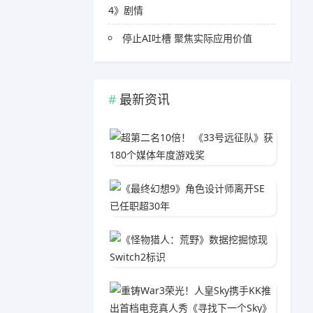
4》剧情
停止AI吐槽 聚焦实际应用价值
最新资讯
超第二名
04-1
《最终幻
05-3
《怪物猎
04-0
重铸Wa
04-2