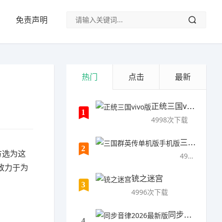
免责声明
热门
点击
最新
正统三国vivo版
1
4998次下载
三国群英传单机版手机版
2
方选为这
4997次下载
，致力于为
铳之迷宫
3
4996次下载
同步音律2026最新版
4