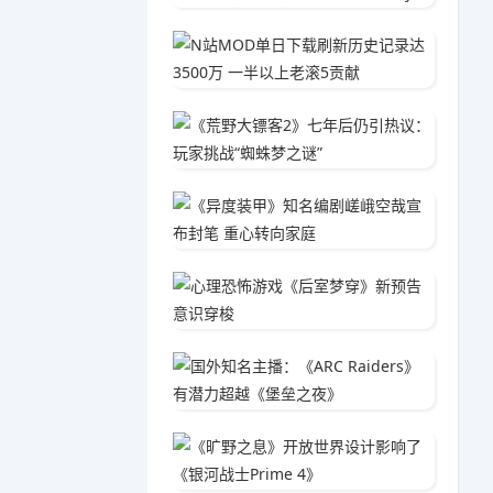
N站MO
05-2
《荒野大
05-1
《异度
04-1
心理恐
05-1
国外知名
05-0
《旷野之
04-3