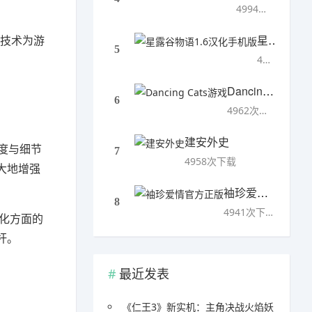
4994次下载
星露谷物语1.6汉化手机版
踪技术为游
5
4993次下载
Dancing Cats游戏
6
4962次下载
建安外史
畅度与细节
7
4958次下载
大地增强
袖珍爱情官方正版
8
4941次下载
优化方面的
杆。
最近发表
《仁王3》新实机：主角决战火焰妖