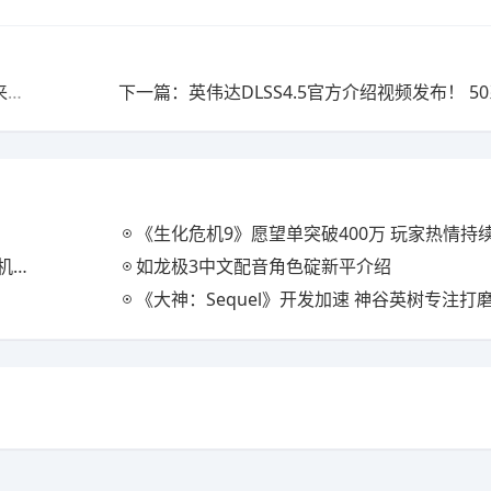
上一篇：高玩不死通关超难《超级肉食男孩》发售15年来首次突破
《生化危机9》愿望单突破400万 玩家热情持
登顶
如龙极3中文配音角色碇新平介绍
《大神：Sequel》开发加速 神谷英树专注打