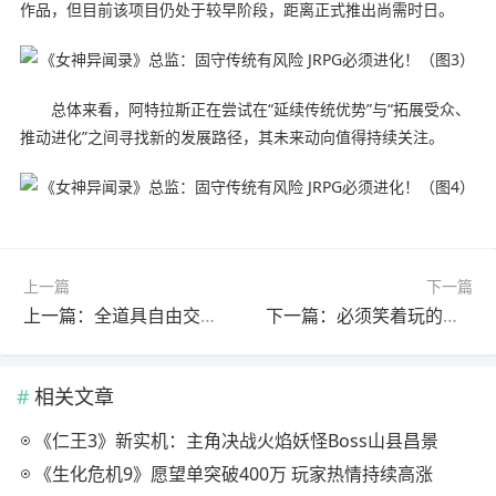
作品，但目前该项目仍处于较早阶段，距离正式推出尚需时日。
总体来看，阿特拉斯正在尝试在“延续传统优势”与“拓展受众、
推动进化”之间寻找新的发展路径，其未来动向值得持续关注。
上一篇
下一篇
上一篇：全道具自由交易！今年第一款MMO《决战万界山》现已上线Steam EA免费开玩！
下一篇：必须笑着玩的恐怖游戏《Don't Stop Smiling》上架Steam
相关文章
《仁王3》新实机：主角决战火焰妖怪Boss山县昌景
《生化危机9》愿望单突破400万 玩家热情持续高涨