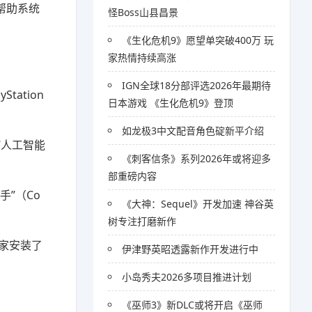
帮助系统
怪Boss山县昌景
《生化危机9》愿望单突破400万 玩
家热情持续高涨
IGN全球18分部评选2026年最期待
ation
日本游戏 《生化危机9》登顶
如龙极3中文配音角色碇新平介绍
“人工智能
《刺客信条》系列2026年或将迎多
部重磅内容
”（Co
《大神：Sequel》开发加速 神谷英
树专注打磨新作
玩家安装了
伊津野英昭透露新作开发进行中
小岛秀夫2026多项目推进计划
《巫师3》新DLC或将开启《巫师