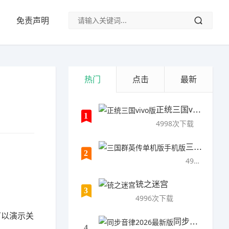
免责声明
热门
点击
最新
正统三国vivo版
1
4998次下载
三国群英传单机版手机版
2
4997次下载
铳之迷宫
3
4996次下载
可以演示关
同步音律2026最新版
4