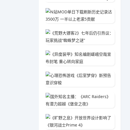
N站MO
05-2
《荒野大
05-1
《异度
04-1
心理恐
05-1
国外知名
05-0
《旷野之
04-3