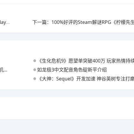
上一篇：CES：索尼和本田展示电动汽车 本质上是一台PlayStation游戏机
《生化危机9》愿望单突破400万 玩家热情持
登顶
如龙极3中文配音角色碇新平介绍
《大神：Sequel》开发加速 神谷英树专注打