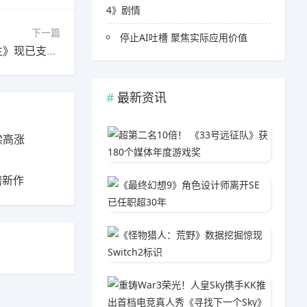
4》剧情
下一篇
停止AI吐槽 聚焦实际应用价值
下一篇：100%好评的Steam解谜RPG《柠檬先生》现已支持中文！一场为期5年的漫长告别。
最新资讯
超第二名
续高涨
04-1
磨新作
《最终幻
05-3
《怪物猎
04-0
重铸Wa
04-2