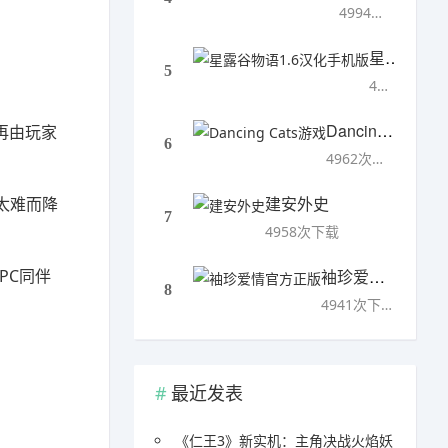
4994次下载
星露谷物语1.6汉化手机版
5
4993次下载
Dancing Cats游戏
再由玩家
6
4962次下载
建安外史
太难而降
7
4958次下载
PC同伴
袖珍爱情官方正版
8
4941次下载
最近发表
《仁王3》新实机：主角决战火焰妖