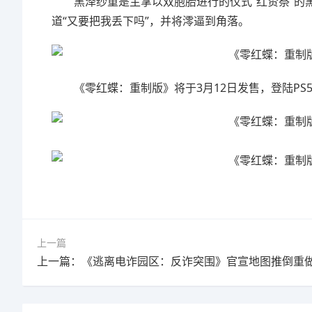
黑泽纱重是主掌以双胞胎进行的仪式“红贽祭”的
道“又要把我丢下吗”，并将澪逼到角落。
《零红蝶：重制版》将于3月12日发售，登陆PS5、
上一篇
上一篇：《逃离电诈园区：反诈突围》官宣地图推倒重