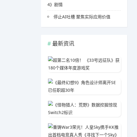
4》剧情
停止AI吐槽 聚焦实际应用价值
最新资讯
超第二名
04-1
《最终幻
05-3
《怪物猎
04-0
重铸Wa
04-2