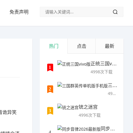
免责声明
热门
点击
最新
正统三国vivo版
1
4998次下载
三国群英传单机版手机版
2
4997次下载
铳之迷宫
3
着诡异笑
4996次下载
同步音律2026最新版
4