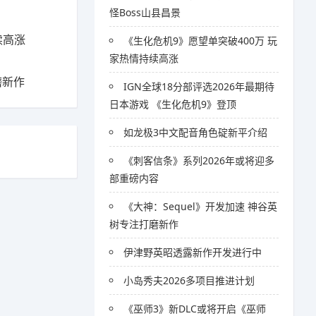
怪Boss山县昌景
续高涨
《生化危机9》愿望单突破400万 玩
家热情持续高涨
磨新作
IGN全球18分部评选2026年最期待
日本游戏 《生化危机9》登顶
如龙极3中文配音角色碇新平介绍
《刺客信条》系列2026年或将迎多
部重磅内容
《大神：Sequel》开发加速 神谷英
树专注打磨新作
伊津野英昭透露新作开发进行中
小岛秀夫2026多项目推进计划
《巫师3》新DLC或将开启《巫师