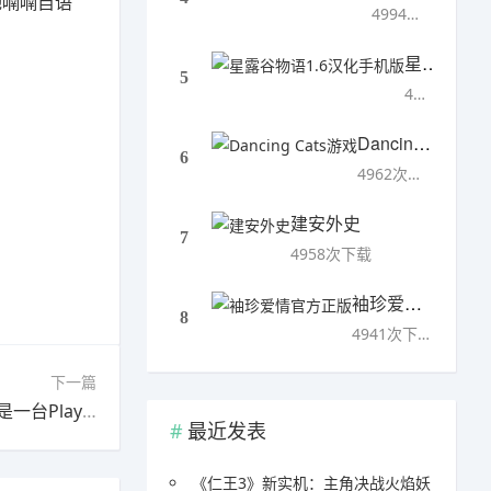
她喃喃自语
4994次下载
星露谷物语1.6汉化手机版
5
4993次下载
Dancing Cats游戏
6
4962次下载
建安外史
7
4958次下载
袖珍爱情官方正版
8
4941次下载
下一篇
下一篇：CES：索尼和本田展示电动汽车 本质上是一台PlayStation游戏机
最近发表
《仁王3》新实机：主角决战火焰妖