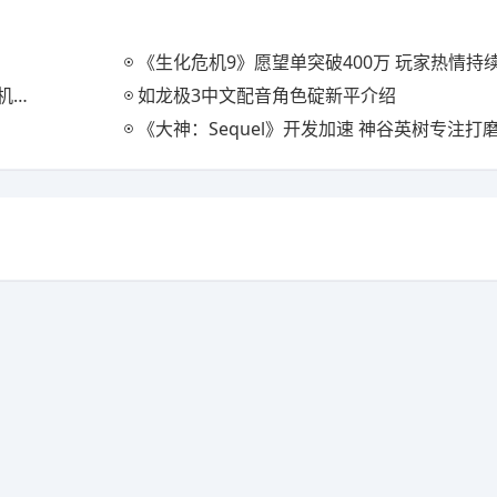
《生化危机9》愿望单突破400万 玩家热情持
登顶
如龙极3中文配音角色碇新平介绍
《大神：Sequel》开发加速 神谷英树专注打