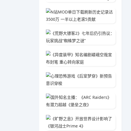
N站MO
05-2
《荒野大
05-1
《异度
04-1
心理恐
05-1
国外知名
05-0
《旷野之
04-3